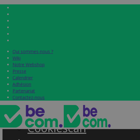
Qui sommes-nous ?
Qui sommes-nous ?
Home
Wiki
Wiki
Notre Webshop
Notre Webshop
Presse
Presse
Label & audits
Calendrier
Calendrier
Adhésion
Adhésion
Becom Trustmark
Partenariat
Partenariat
Contactez-nous
Contactez-nous
Security Scan
Cookiescan