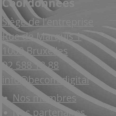
Coordonnées
Siège de l'entreprise
Rue de Marquis 1
1000 Bruxelles
02 588 18 88
info@becom.digital
Nos membres
Nos partenaires