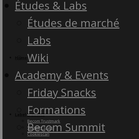
Études & Labs
Études de marché
Labs
Wiki
Home
Academy & Events
Friday Snacks
Formations
Label & audits
Becom Trustmark
Becom Summit
Security Scan
Cookiescan