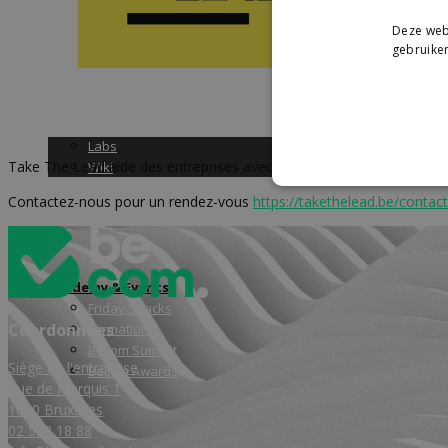
Deze webs
gebruiken
Études & Labs
Études de marché
Labs
Take The Lead aide des entreprises avec le développement de leu
Wiki
Contactez-nous pour un rendez-vous
https://takethelead.be/contact
Academy & Events
Friday Snacks
Coordonnées
Formations
Becom Summit
Siège de l'entreprise
Becom Awards
Rue de Marquis 1
1000 Bruxelles
02 588 18 88