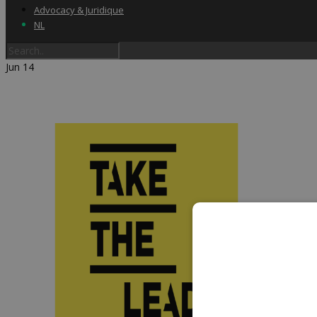
Advocacy & Juridique
NL
Jun
14
Home
Label & audits
Becom Trustmark
Security Scan
Cookiescan