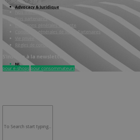
info@becom.digital
Advocacy & Juridique
Nos membres
Nos partenaires
Conditions générales de vente
Conditions générales de vente Partenaires
Vie privée
Règles de conduite
S’inscrire à la newsletter
NL
pour e-shops
pour consommateurs