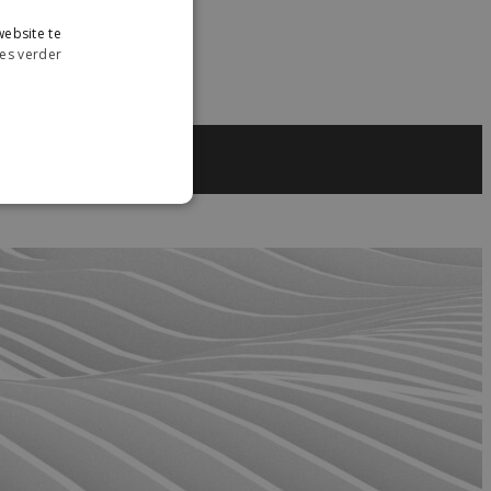
ebsite te
es verder
éveloppement.