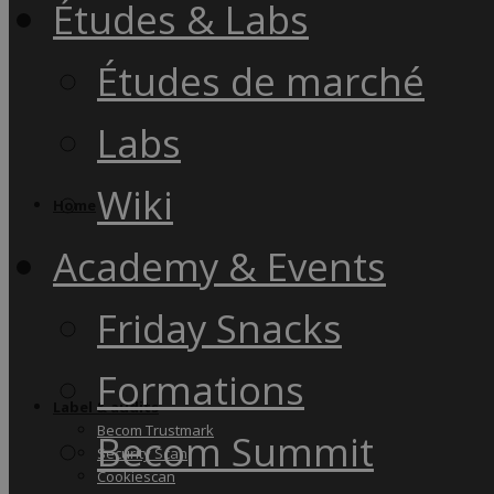
Études & Labs
Études de marché
Labs
Wiki
Home
Academy & Events
Friday Snacks
Formations
Label & audits
Becom Trustmark
Becom Summit
Security Scan
Cookiescan