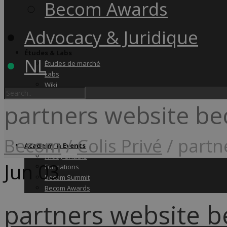
Becom Awards
Advocacy & Juridique
Études & Labs
NL
Études de marché
Labs
Wiki
partners website be
Becom
/
Colis Privé
/
partn
Academy & Events
Friday Snacks
Jun
03
Formations
Becom Summit
Becom Awards
partners website b