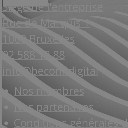
Siège de l'entreprise
Rue de Marquis 1
1000 Bruxelles
02 588 18 88
info@becom.digital
Nos membres
Nos partenaires
Conditions générales 