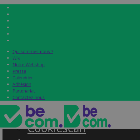
Qui sommes-nous ?
Qui sommes-nous ?
Home
Wiki
Wiki
Notre Webshop
Notre Webshop
Presse
Presse
Label & audits
Calendrier
Calendrier
Adhésion
Adhésion
Becom Trustmark
Partenariat
Partenariat
Contactez-nous
Contactez-nous
Security Scan
Cookiescan