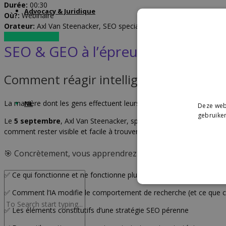
Durée:
00:30
Advocacy & Juridique
Où?:
Webinaire
Orateur:
Axl Van Steenacker, SEO specialist @Digital Climax
Inscrivez-vous ici
SEO & GEO à l’épreuve du temps : 
Comment réagir intelligemment au chan
La manière dont les gens effectuent leurs recherches en ligne évolue
NL
Deze webs
gebruiken
Le
5 septembre
, Axl Van Steenacker, spécialiste SEO chez
Digital
comment rester visible et facile à trouver en tant que boutique en l
🎯 Concrètement, vous apprendrez en une demi-heure :
✅ Ce qui fonctionne et ne fonctionne plus aujourd’hui en matière d
✅ Comment l’IA modifie le comportement de recherche (et ce que cela 
✅ Les éléments constitutifs d’une stratégie SEO pérenne