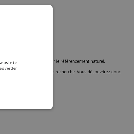
’IA
 l’IA ?
rche nous obligent à repenser le référencement naturel.
ebsite te
es verder
 nouveaux comportements de recherche. Vous découvrirez donc