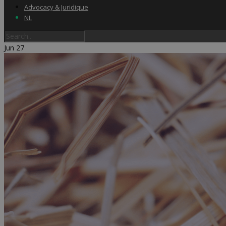
Advocacy & Juridique
NL
Jun
27
Home
Label & audits
Becom Trustmark
Security Scan
Cookiescan