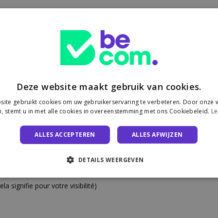
comment rester visible à l’ère de l
gement des habitudes de recherche dû à
Deze website maakt gebruik van cookies.
 à une vitesse fulgurante. L’IA et les nouvelles expériences de reche
ite gebruikt cookies om uw gebruikerservaring te verbeteren. Door onze w
, stemt u in met alle cookies in overeenstemming met ons Cookiebeleid.
Le
 Climax
, vous expliquera comment adapter votre stratégie SEO aux
igne. Question garder votre vitesse de croissance.
ALLES ACCEPTEREN
ALLES AFWIJZEN
DETAILS WEERGEVEN
e référencement pour les boutiques en ligne
signifie pour votre visibilité)