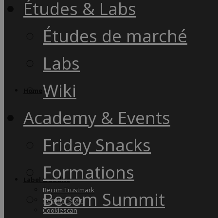
Études & Labs
Études de marché
Labs
Wiki
Home
Academy & Events
Friday Snacks
Formations
Label & audits
Becom Trustmark
Becom Summit
Security Scan
Cookiescan