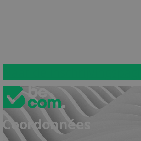
Naar de inschrijvingspag
Coordonnées