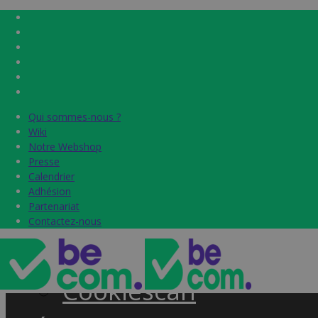
Qui sommes-nous ?
Qui sommes-nous ?
Home
Wiki
Wiki
Notre Webshop
Notre Webshop
Presse
Presse
Label & audits
Calendrier
Calendrier
Adhésion
Adhésion
Becom Trustmark
Partenariat
Partenariat
Contactez-nous
Contactez-nous
Security Scan
Cookiescan