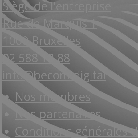
Siège de l'entreprise
Rue de Marquis 1
1000 Bruxelles
02 588 18 88
info@becom.digital
Nos membres
Nos partenaires
Conditions générales 