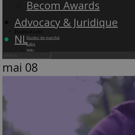
Becom Awards
Advocacy & Juridique
Études & Labs
NL
Études de marché
Labs
Wiki
mai
08
Academy & Events
Friday Snacks
Formations
Becom Summit
Becom Awards