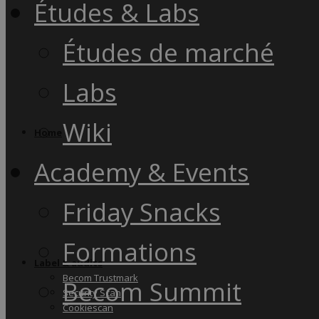
Études & Labs
Études de marché
Labs
Wiki
Home
Academy & Events
Friday Snacks
Formations
Label & audits
Becom Trustmark
Becom Summit
Security Scan
Cookiescan