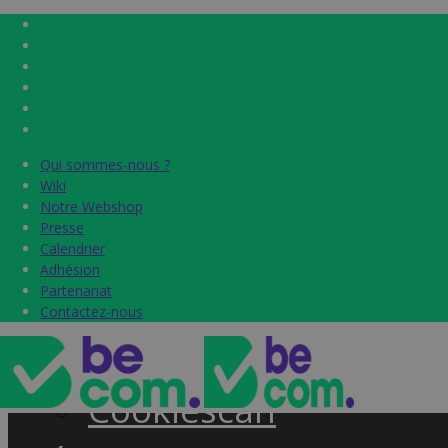
Qui sommes-nous ?
Qui sommes-nous ?
Home
Wiki
Wiki
Notre Webshop
Notre Webshop
Presse
Presse
Label & audits
Calendrier
Calendrier
Adhésion
Adhésion
Becom Trustmark
Partenariat
Partenariat
Contactez-nous
Contactez-nous
Security Scan
Cookiescan