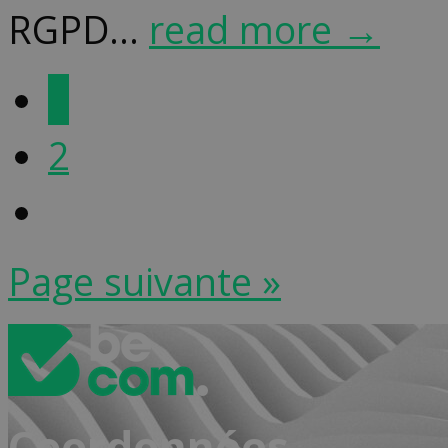
RGPD...
read more →
1
2
Page suivante »
Coordonnées