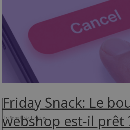
Advocacy & Juridique
NL
Friday Snack: Le bou
webshop est-il prêt 