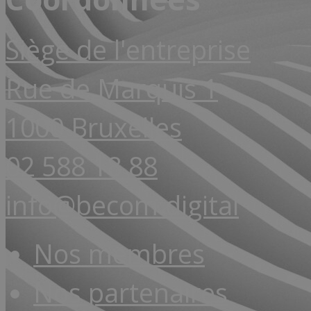
Siège de l'entreprise
Rue de Marquis 1
1000 Bruxelles
02 588 18 88
info@becom.digital
Nos membres
Nos partenaires