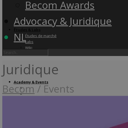
Becom Awards
Advocacy & Juridique
Études & Labs
NL
Études de marché
Labs
Wiki
Juridique
Academy & Events
Becom
/
Events
Friday Snacks
Formations
Becom Summit
Becom Awards