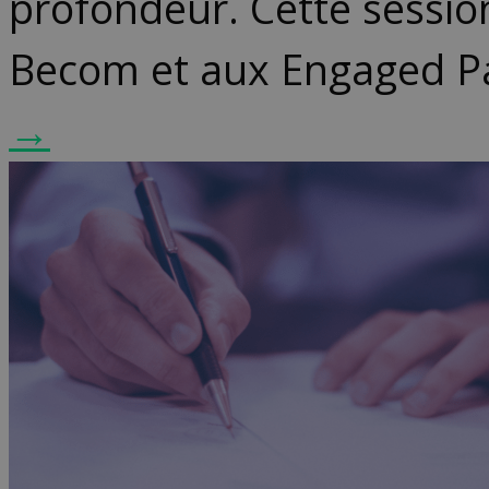
profondeur. Cette sessio
Becom et aux Engaged Pa
→