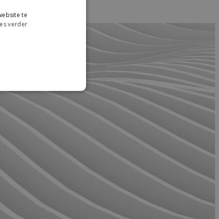
ebsite te
es verder