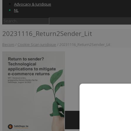
Advocacy & Juridique
NL
20231116_Return2Sender_Lit
Becom
/
Cookie Scan juridique
/
20231116_Return2Sender_Lit
Home
Label & audits
Becom Trustmark
Security Scan
Cookiescan