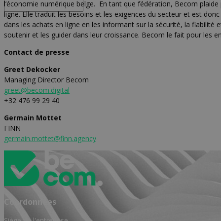
l’économie numérique belge. En tant que fédération, Becom plaide p
ligne. Elle traduit les besoins et les exigences du secteur et est d
dans les achats en ligne en les informant sur la sécurité, la fiabilit
soutenir et les guider dans leur croissance. Becom le fait pour le
Contact de presse
Greet Dekocker
Managing Director Becom
greet@becom.digital
+32 476 99 29 40
Germain Mottet
FINN
germain.mottet@finn.agency
Coordonnées
Siège de l'entreprise