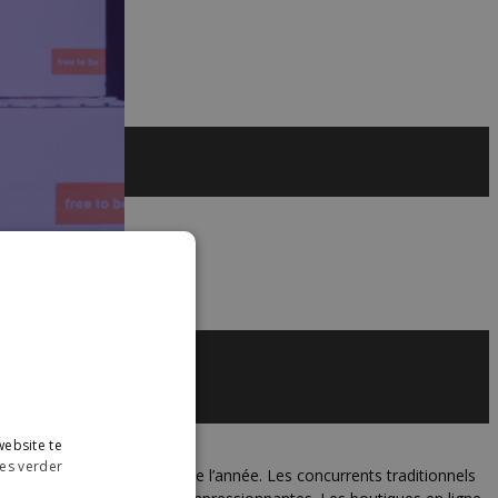
ebsite te
es verder
 été la meilleure journée de l’année. Les concurrents traditionnels