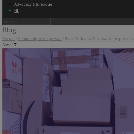
Advocacy & Juridique
NL
Blog
Becom
/
Communiqué de presse
/
Black Friday: 448 transactions par min
Nov
17
Home
Label & audits
Becom Trustmark
Security Scan
Cookiescan