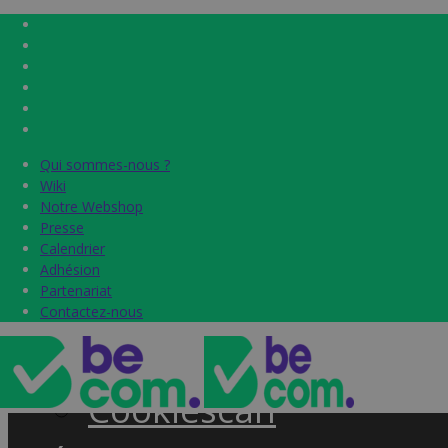
Qui sommes-nous ?
Qui sommes-nous ?
Home
Wiki
Wiki
Notre Webshop
Notre Webshop
Presse
Presse
Label & audits
Calendrier
Calendrier
Adhésion
Adhésion
Becom Trustmark
Partenariat
Partenariat
Contactez-nous
Contactez-nous
Security Scan
Cookiescan