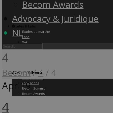
Becom Awards
Advocacy & Juridique
Études & Labs
NL
Études de marché
Labs
Wiki
4
Becom
/
4
/
4
Academy & Events
Friday Snacks
Apr
19
Formations
Becom Summit
Becom Awards
4