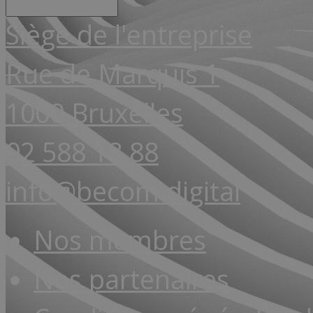
Siège de l'entreprise
Rue de Marquis 1
1000 Bruxelles
02 588 18 88
info@becom.digital
Nos membres
Nos partenaires