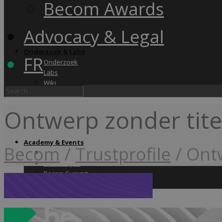
Becom Awards
Advocacy & Legal
Onderzoek & Labs
FR
Onderzoek
Labs
Wiki
Ontwerp zonder titel
Academy & Events
Becom
/
Trustprofile
/
Ontw
Friday Snack
Opleidingen
Becom Summit
Becom Awards