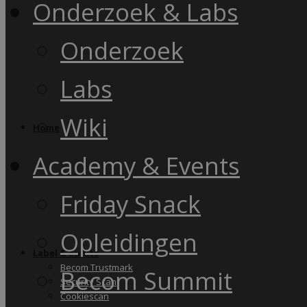
Onderzoek & Labs
Onderzoek
Labs
Wiki
Home
Academy & Events
Friday Snack
Opleidingen
Label & audits
Becom Trustmark
Becom Summit
Security Scan
Cookiescan