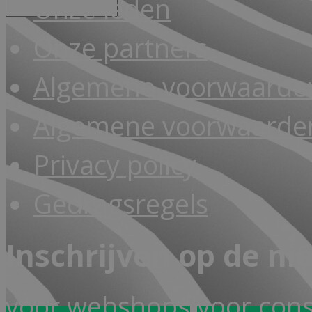
Onze leden
Onze partners
Algemene voorwaarde
Algemene voorwaarden
Privacy policy
Gedragsregels
Inschrijven op de ni
voor webshops
voor con