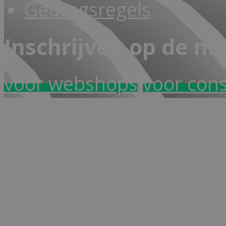
Gedragsregels
Inschrijven op de ni
voor webshops
voor con