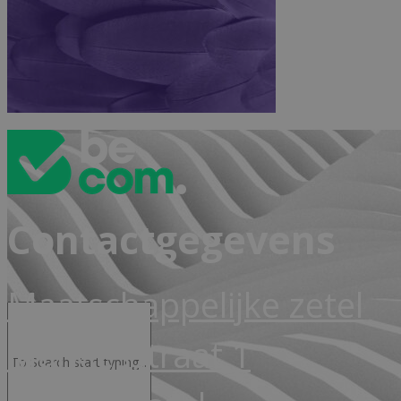
Advocacy & Legal
FR
Contactgegevens
Maatschappelijke zetel
Markiesstraat 1