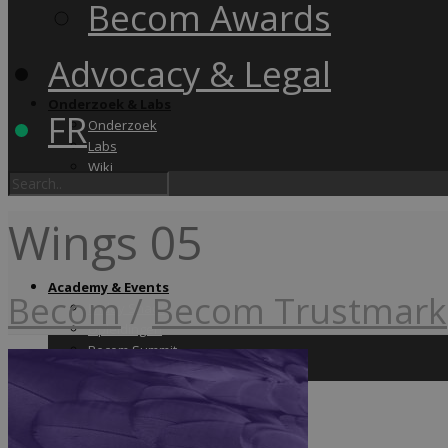
Becom Awards
Advocacy & Legal
Onderzoek & Labs
FR
Onderzoek
Labs
Wiki
Wings 05
Academy & Events
Becom
/
Becom Trustmark
Friday Snack
Opleidingen
Becom Summit
Becom Awards