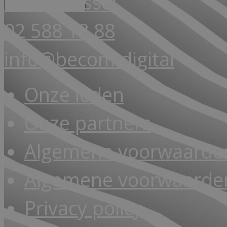
1000 Brussel
02 588 18 88
info@becom.digital
Onze leden
Onze partners
Algemene voorwaarde
Algemene voorwaarden
Privacy policy