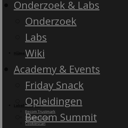
Onderzoek & Labs
Onderzoek
Labs
Wiki
Home
Academy & Events
Friday Snack
Opleidingen
Label & audits
Becom Trustmark
Becom Summit
Security Scan
Cookiescan