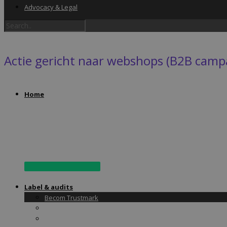
Advocacy & Legal
Actie gericht naar webshops (B2B camp
Home
Vul hier het formulier in
Label & audits
Becom Trustmark
Security Scan
Cookiescan