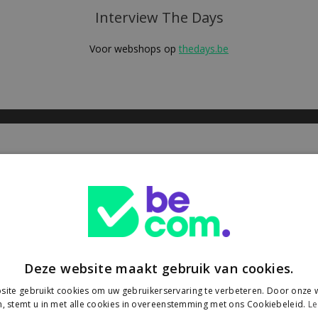
Interview The Days
Voor webshops op
thedays.be
Tips&Tricks en Speciale Actie B2B
Op
thedays.be
Social
Deze website maakt gebruik van cookies.
ite gebruikt cookies om uw gebruikerservaring te verbeteren. Door onze w
campagne)
, stemt u in met alle cookies in overeenstemming met ons Cookiebeleid.
Le