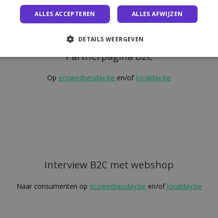
ALLES ACCEPTEREN
ALLES AFWIJZEN
DETAILS WEERGEVEN
Partnerpagina B2C
Op
ecowednesday.be
en/of
localday.be
Interview B2C met webshop
Naar consumenten op
ecowednesday.be
en/of
localday.be