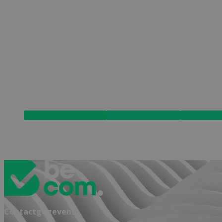
Consumenten tips&tricks
Deel je specifieke actie
Specific Acti
Contactgegevens