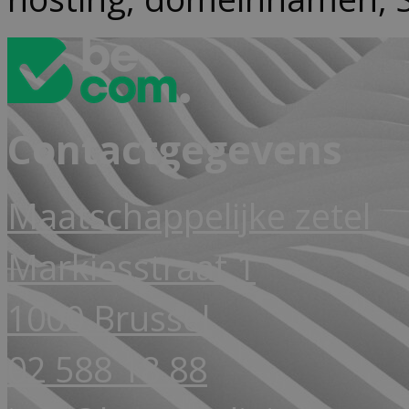
Contactgegevens
Maatschappelijke zetel
Markiesstraat 1
1000 Brussel
02 588 18 88