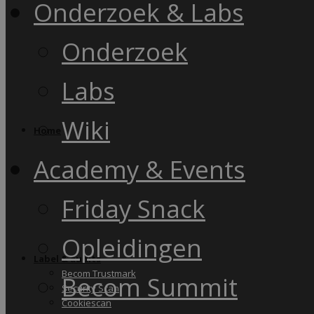
Onderzoek & Labs
Onderzoek
Labs
Wiki
Home
Academy & Events
Friday Snack
Opleidingen
Label & audits
Becom Trustmark
Becom Summit
Security Scan
Cookiescan