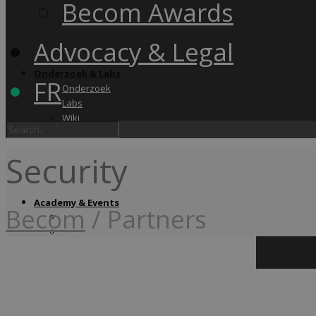
Becom Awards
Advocacy & Legal
Onderzoek & Labs
FR
Onderzoek
Labs
Wiki
Security
Academy & Events
Becom
/
Partners
Friday Snack
Opleidingen
Becom Summit
Becom Awards