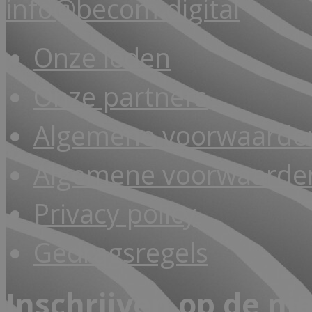
info@becom.digital
Onze leden
Onze partners
Algemene voorwaarde
Algemene voorwaarden
Privacy policy
Gedragsregels
Inschrijven op de ni