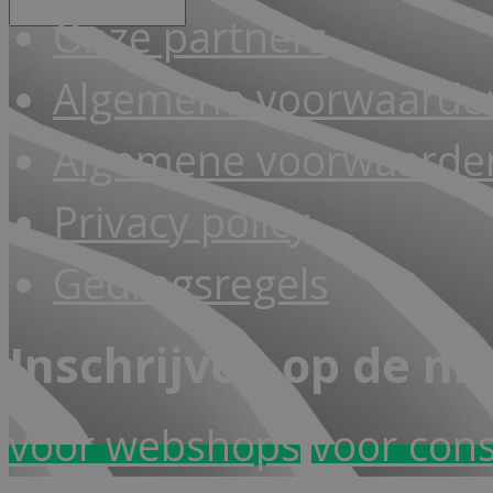
Onze partners
Algemene voorwaarde
Algemene voorwaarden
Privacy policy
Gedragsregels
Inschrijven op de ni
voor webshops
voor con