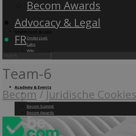
Becom Awards
Advocacy & Legal
Onderzoek & Labs
FR
Onderzoek
Labs
Wiki
Team-6
Academy & Events
Becom
/
Juridische Cookie
Friday Snack
Opleidingen
Becom Summit
Becom Awards