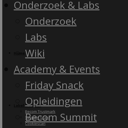
Onderzoek & Labs
Onderzoek
Labs
Wiki
Home
Academy & Events
Friday Snack
Opleidingen
Label & audits
Becom Trustmark
Becom Summit
Security Scan
Cookiescan