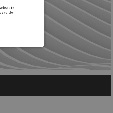
ebsite te
es verder