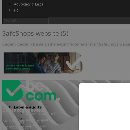
Advocacy & Legal
FR
SafeShops website (5)
Becom
/
becom. - Dé Belgische e-commerce federatie
/
SafeShops websit
Home
Label & audits
Contactgegevens
Becom Trustmark
Security Scan
Maatschappelijke zetel
Cookiescan
Markiesstraat 1