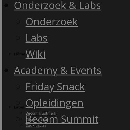
Onderzoek & Labs
Onderzoek
Labs
Wiki
Home
Academy & Events
Friday Snack
Opleidingen
Label & audits
Becom Trustmark
Becom Summit
Security Scan
Cookiescan