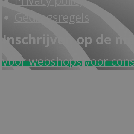
Privacy policy
Gedragsregels
Inschrijven op de ni
voor webshops
voor con