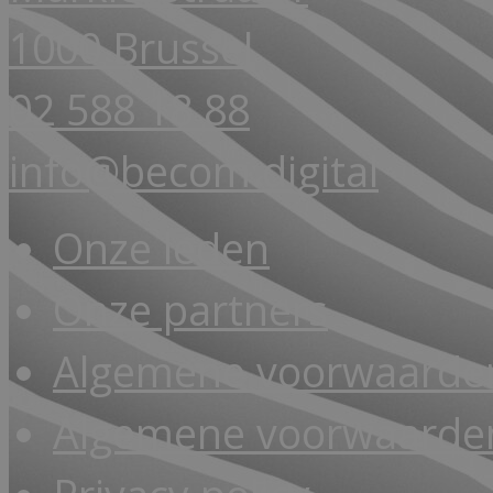
1000 Brussel
02 588 18 88
info@becom.digital
Onze leden
Onze partners
Algemene voorwaarde
Algemene voorwaarden