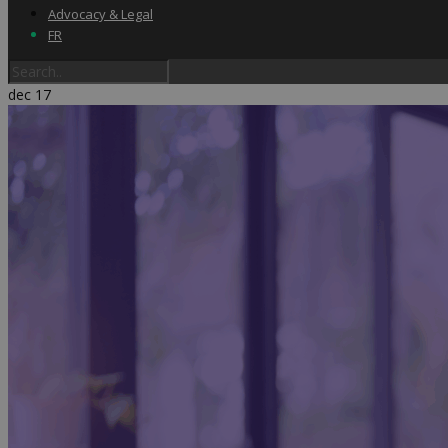
Advocacy & Legal
FR
dec
17
Home
Label & audits
Becom Trustmark
Security Scan
Cookiescan