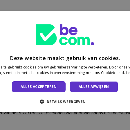
Deze website maakt gebruik van cookies.
ordening PPWR (Packaging and Packaging Waste Regulation)
r oververpakking. De impact op de manier waarop producten worden v
ite gebruikt cookies om uw gebruikerservaring te verbeteren. Door onze w
, stemt u in met alle cookies in overeenstemming met ons Cookiebeleid.
Le
sontwerp, hergebruik, recyclage en het tegengaan van overv
ALLES ACCEPTEREN
ALLES AFWIJZEN
n noodzaak.
DETAILS WEERGEVEN
kader van de PPWR toe. We overlopen wat voor webshops het meest relev