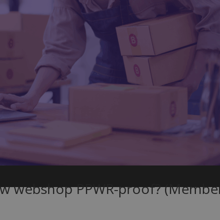
jouw webshop PPWR-proof? (Member