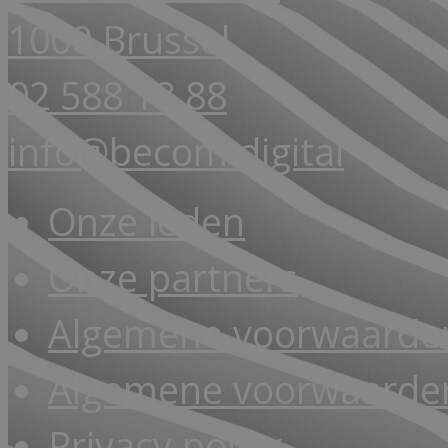
1000 Brussel
02 588 18 88
info@becom.digital
Onze leden
Onze partners
Algemene voorwaarde
Algemene voorwaarden
Privacy policy