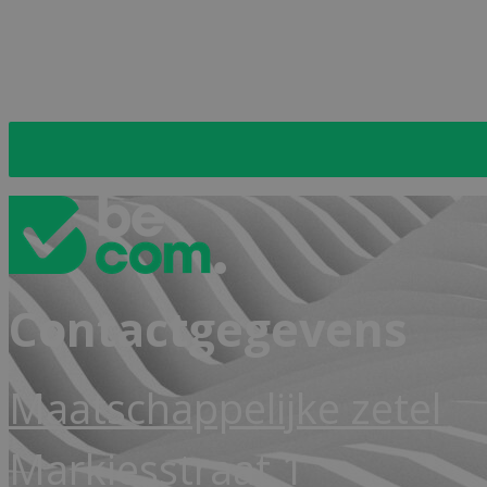
Naar de inschrijvingspag
Contactgegevens
Maatschappelijke zetel
Markiesstraat 1