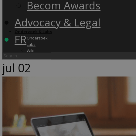
Becom Awards
Advocacy & Legal
Onderzoek & Labs
FR
Onderzoek
Labs
Wiki
jul
02
Academy & Events
Friday Snack
Opleidingen
Becom Summit
Becom Awards