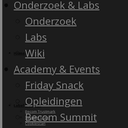
Onderzoek & Labs
Onderzoek
Labs
Wiki
Home
Academy & Events
Friday Snack
Opleidingen
Label & audits
Becom Trustmark
Becom Summit
Security Scan
Cookiescan