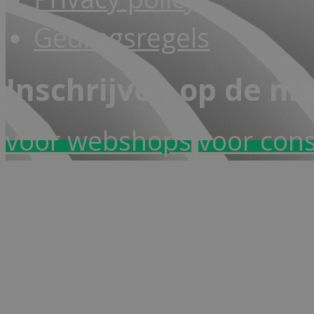
Gedragsregels
Inschrijven op de ni
voor webshops
voor con