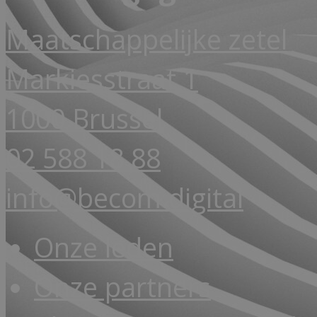
Maatschappelijke zetel
Markiesstraat 1
1000 Brussel
02 588 18 88
info@becom.digital
Onze leden
Onze partners