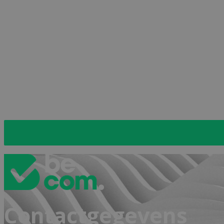
Naar de inschrijvingspag
Contactgegevens