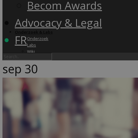
Becom Awards
Advocacy & Legal
Onderzoek & Labs
FR
Onderzoek
Labs
Wiki
sep
30
Academy & Events
Friday Snack
Opleidingen
Becom Summit
Becom Awards