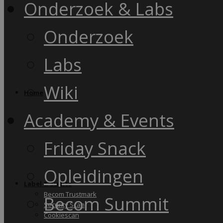
Onderzoek & Labs
Onderzoek
Labs
Wiki
Home
Academy & Events
Friday Snack
Opleidingen
Label & audits
Becom Trustmark
Becom Summit
Security Scan
Cookiescan