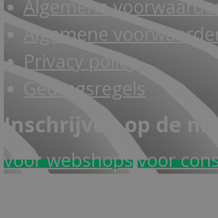
Algemene voorwaarde
Algemene voorwaarden
Privacy policy
Gedragsregels
Inschrijven op de ni
voor webshops
voor con