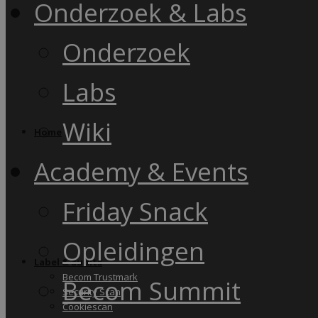
Onderzoek & Labs
Onderzoek
Labs
Wiki
Home
Academy & Events
Friday Snack
Opleidingen
Label & audits
Becom Trustmark
Becom Summit
Security Scan
Cookiescan