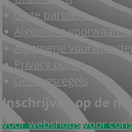
Onze partners
Algemene voorwaarde
Algemene voorwaarden
Privacy policy
Gedragsregels
Inschrijven op de ni
voor webshops
voor con