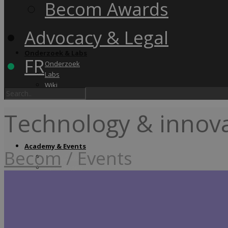
Becom Awards
Advocacy & Legal
Onderzoek & Labs
FR
Onderzoek
Labs
Wiki
Technology & innov
Academy & Events
Becom
/
Events
Friday Snack
Opleidingen
Becom Summit
Becom Awards