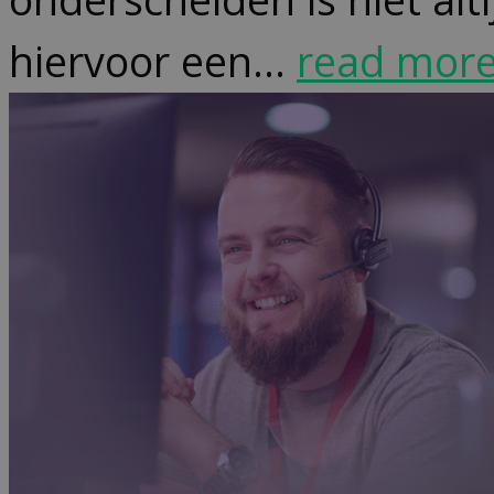
hiervoor een...
read mor