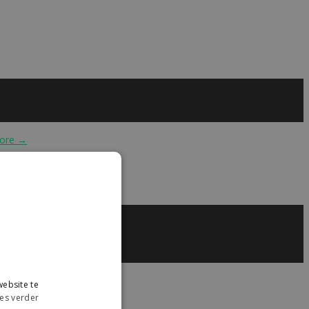
ore →
ebsite te
es verder