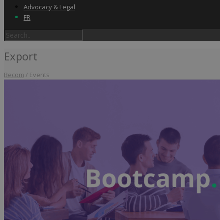
Advocacy & Legal
FR
Export
Becom
/
Events
Home
Label & audits
Becom Trustmark
Security Scan
Cookiescan