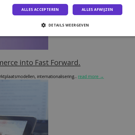
ALLES ACCEPTEREN
ALLES AFWIJZEN
DETAILS WEERGEVEN
erce into Fast Forward.
ktplaatsmodellen, internationalisering...
read more →