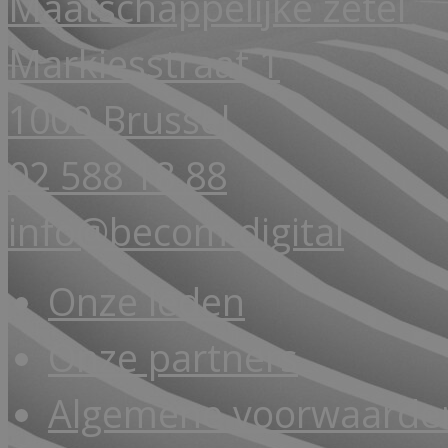
Maatschappelijke zetel
Markiesstraat 1
1000 Brussel
02 588 18 88
info@becom.digital
Onze leden
Onze partners
Algemene voorwaarde