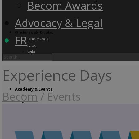
Becom Awards
Advocacy & Legal
Onderzoek & Labs
FR
Onderzoek
Labs
Wiki
Experience Days
Academy & Events
Becom
/
Events
Friday Snack
Opleidingen
Becom Summit
Becom Awards