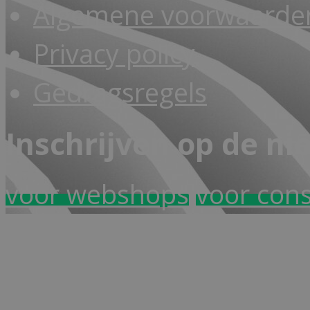
Algemene voorwaarden
Privacy policy
Gedragsregels
Inschrijven op de ni
voor webshops
voor con