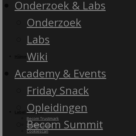
Onderzoek & Labs
Onderzoek
Labs
Wiki
Home
Academy & Events
Friday Snack
Opleidingen
Label & audits
Becom Trustmark
Becom Summit
Security Scan
Cookiescan