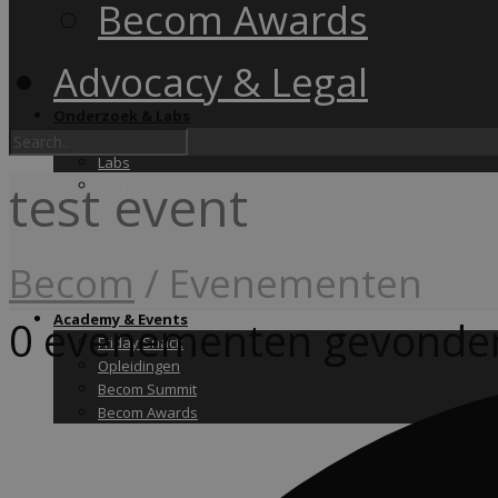
Becom Awards
Advocacy & Legal
Onderzoek & Labs
Onderzoek
Labs
test event
Wiki
Becom
/
Evenementen
Academy & Events
0 evenementen gevonde
Friday Snack
Opleidingen
Becom Summit
Becom Awards