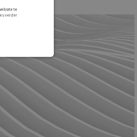
ebsite te
es verder