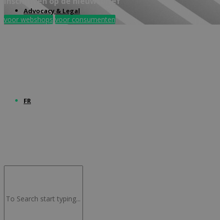
Inschrijven op de nieuwsbrief
Advocacy & Legal
voor webshops
voor consumenten
FR