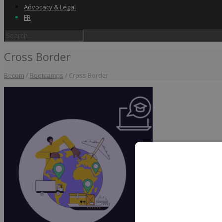
Advocacy & Legal
FR
Cross Border
Becom
/
Bootcamps
/
Cross Border
Home
Label & audits
Becom Trustmark
Security Scan
Cookiescan