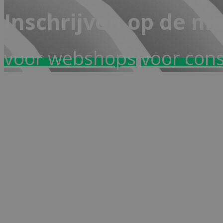
Inschrijven op de ni
voor webshops
voor con