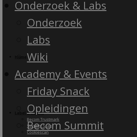
Onderzoek & Labs
Onderzoek
Labs
Wiki
Home
Academy & Events
Friday Snack
Opleidingen
Label & audits
Becom Trustmark
Becom Summit
Security Scan
Cookiescan