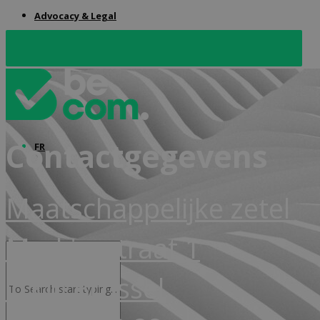
Advocacy & Legal
Download checklist B2B
Contactgegevens
FR
Maatschappelijke zetel
Markiesstraat 1
1000 Brussel