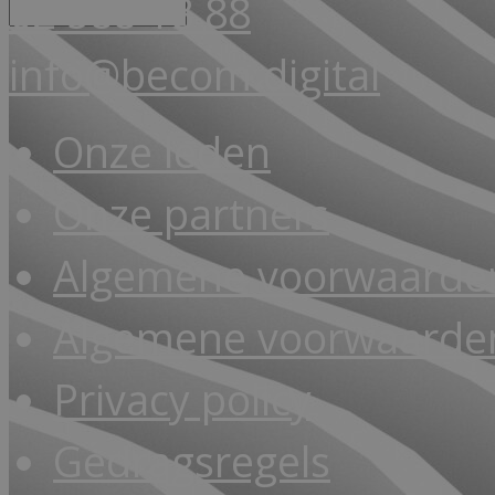
02 588 18 88
info@becom.digital
Onze leden
Onze partners
Algemene voorwaarde
Algemene voorwaarden
Privacy policy
Gedragsregels