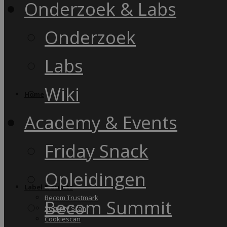
Onderzoek & Labs
Onderzoek
Labs
Wiki
Home
Academy & Events
Friday Snack
Opleidingen
Label & audits
Becom Trustmark
Becom Summit
Security Scan
Cookiescan