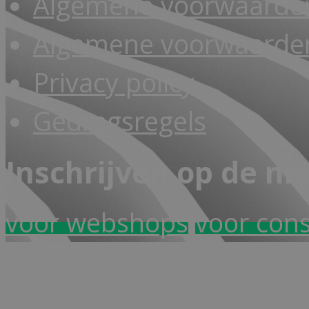
Algemene voorwaarde
Algemene voorwaarden
Privacy policy
Gedragsregels
Inschrijven op de ni
voor webshops
voor con