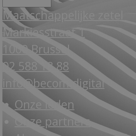
Maatschappelijke zetel
Markiesstraat 1
1000 Brussel
02 588 18 88
info@becom.digital
Onze leden
Onze partners