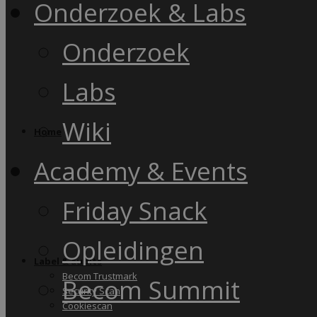
Onderzoek & Labs
Onderzoek
Labs
Wiki
Home
Academy & Events
Friday Snack
Opleidingen
Label & audits
Becom Trustmark
Becom Summit
Security Scan
Cookiescan