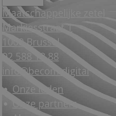
Maatschappelijke zetel
Markiesstraat 1
1000 Brussel
02 588 18 88
info@becom.digital
Onze leden
Onze partners