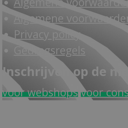
Algemene voorwaarde
Algemene voorwaarden
Privacy policy
Gedragsregels
Inschrijven op de ni
voor webshops
voor con