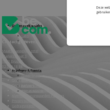
Deze webs
gebruiken
Onderzoek & Labs
Onderzoek
Labs
Wiki
Contactgegevens
Maatschappelijke zetel
Markiesstraat 1
1000 Brussel
02 588 18 88
Academy & Events
info@becom.digital
Friday Snack
Onze leden
Opleidingen
Onze partners
Becom Summit
Algemene voorwaarden
Becom Awards
Algemene voorwaarden Partners
Privacy policy
Gedragsregels