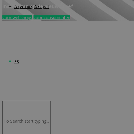
Inschrijven op de nieuwsbrief
Advocacy & Legal
voor webshops
voor consumenten
FR