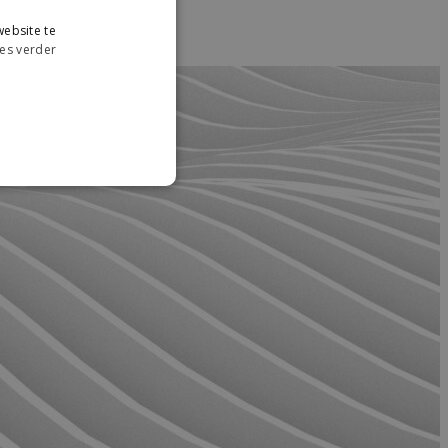
ebsite te
es verder