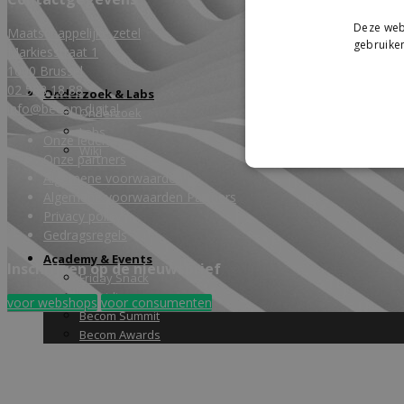
Deze webs
Maatschappelijke zetel
gebruiken
Markiesstraat 1
1000 Brussel
02 588 18 88
Onderzoek & Labs
info@becom.digital
Onderzoek
Labs
Onze leden
Wiki
Onze partners
Algemene voorwaarden
Algemene voorwaarden Partners
Privacy policy
Gedragsregels
Academy & Events
Inschrijven op de nieuwsbrief
Friday Snack
Opleidingen
voor webshops
voor consumenten
Becom Summit
Becom Awards