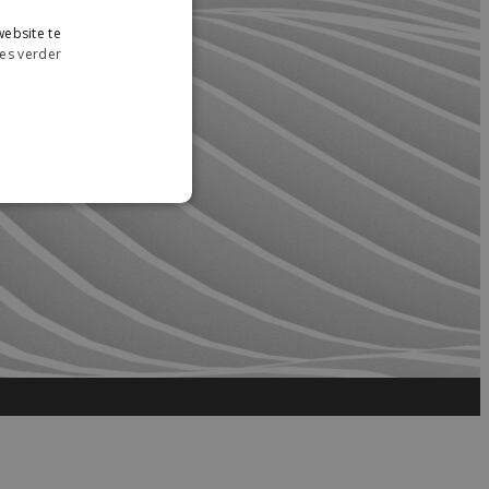
ebsite te
es verder