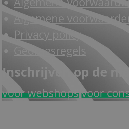
Algemene voorwaarde
Algemene voorwaarden
Privacy policy
Gedragsregels
Inschrijven op de ni
voor webshops
voor con