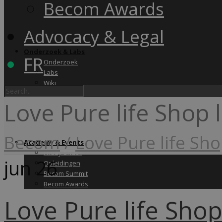
Becom Awards
Advocacy & Legal
Onderzoek & Labs
FR
Onderzoek
Labs
Wiki
Love Pure life Shop 
Becom
/
Love Pure life Sho
Academy & Events
Friday Snack
jun
26
Opleidingen
Becom Summit
Becom Awards
Love Pure life Shop