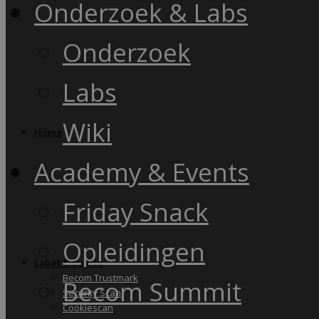
Onderzoek & Labs
Onderzoek
Labs
Wiki
Home
Academy & Events
Friday Snack
Opleidingen
Label & audits
Becom Trustmark
Becom Summit
Security Scan
Cookiescan