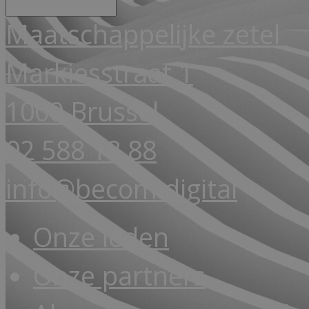
Maatschappelijke zetel
Markiesstraat 1
1000 Brussel
02 588 18 88
info@becom.digital
Onze leden
Onze partners