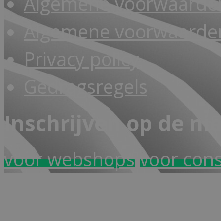
Algemene voorwaarde
Algemene voorwaarden
Privacy policy
Gedragsregels
Inschrijven op de ni
voor webshops
voor con