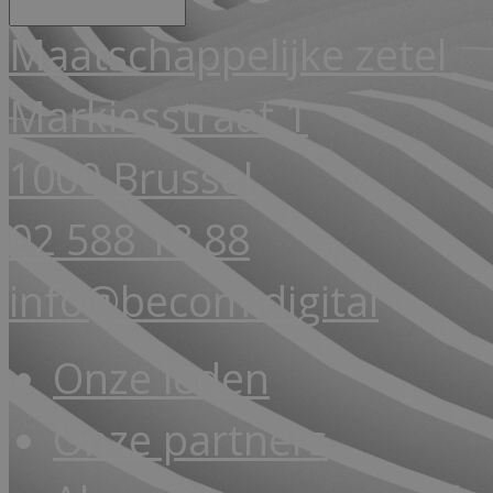
Maatschappelijke zetel
Markiesstraat 1
1000 Brussel
02 588 18 88
info@becom.digital
Onze leden
Onze partners