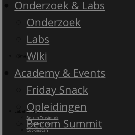
Onderzoek & Labs
Onderzoek
Labs
Wiki
Home
Academy & Events
Friday Snack
Opleidingen
Label & audits
Becom Trustmark
Becom Summit
Security Scan
Cookiescan