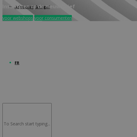
Inschrijven op de nieuwsbrief
Advocacy & Legal
voor webshops
voor consumenten
FR