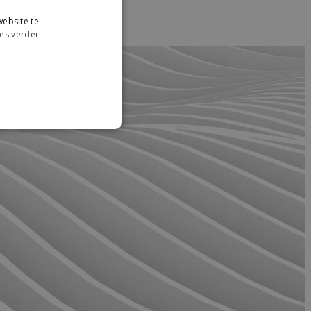
ebsite te
es verder