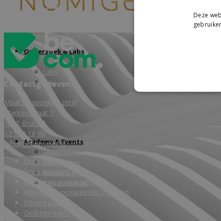
Deze webs
gebruiken
Onderzoek & Labs
Onderzoek
Labs
Wiki
Contactgegevens
Maatschappelijke zetel
Markiesstraat 1
1000 Brussel
02 588 18 88
Academy & Events
info@becom.digital
Friday Snack
Onze leden
Opleidingen
Onze partners
Becom Summit
Algemene voorwaarden
Becom Awards
Algemene voorwaarden Partners
Privacy policy
Gedragsregels