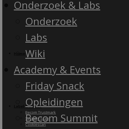
Onderzoek & Labs
Onderzoek
Labs
Wiki
Home
Academy & Events
Friday Snack
Opleidingen
Label & audits
Becom Trustmark
Becom Summit
Security Scan
Cookiescan