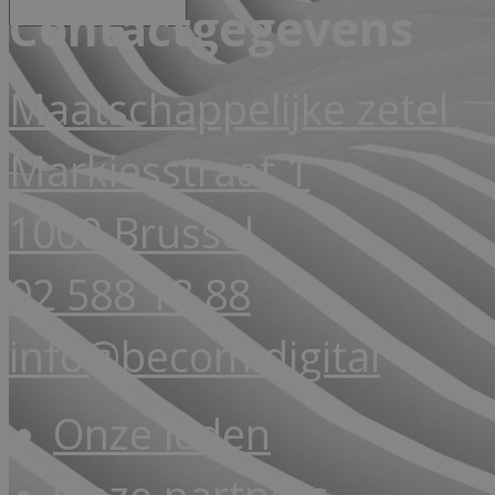
Contactgegevens
Maatschappelijke zetel
Markiesstraat 1
1000 Brussel
02 588 18 88
info@becom.digital
Onze leden