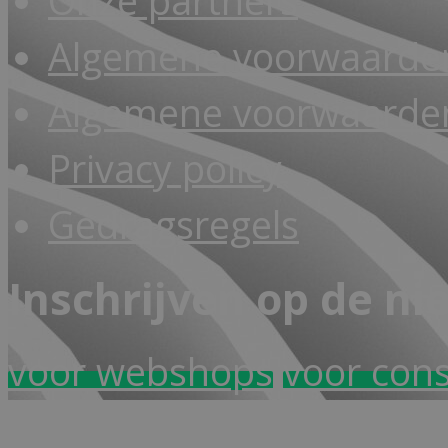
Onze partners
Algemene voorwaarde
Algemene voorwaarden
Privacy policy
Gedragsregels
Inschrijven op de ni
voor webshops
voor con