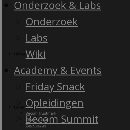
Onderzoek & Labs
Onderzoek
Labs
Wiki
Home
Academy & Events
Friday Snack
Opleidingen
Label & audits
Becom Trustmark
Becom Summit
Security Scan
Cookiescan