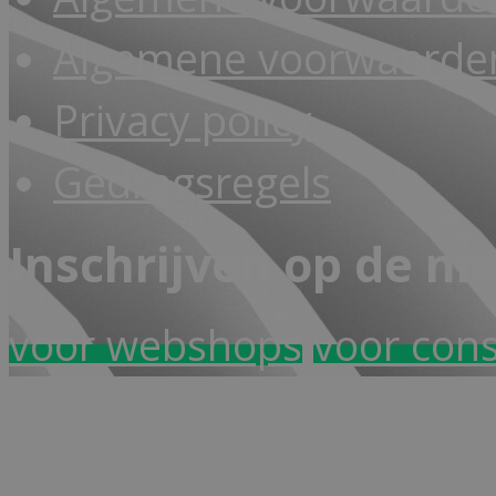
Algemene voorwaarden
Privacy policy
Gedragsregels
Inschrijven op de ni
voor webshops
voor con