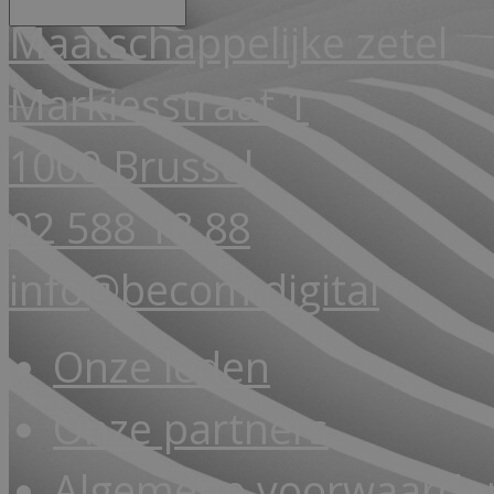
Maatschappelijke zetel
Markiesstraat 1
1000 Brussel
02 588 18 88
info@becom.digital
Onze leden
Onze partners
Algemene voorwaarde