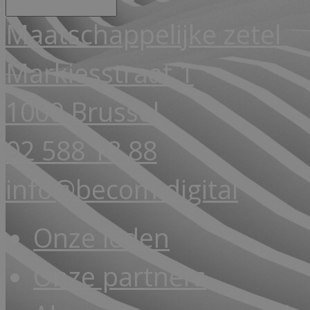
Maatschappelijke zetel
Markiesstraat 1
1000 Brussel
02 588 18 88
info@becom.digital
Onze leden
Onze partners