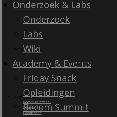
Onderzoek & Labs
Onderzoek
Labs
Wiki
Home
Academy & Events
Friday Snack
Opleidingen
Label & audits
Becom Trustmark
Becom Summit
Security Scan
Cookiescan