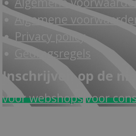
Algemene voorwaarde
Algemene voorwaarden
Privacy policy
Gedragsregels
Inschrijven op de ni
voor webshops
voor con