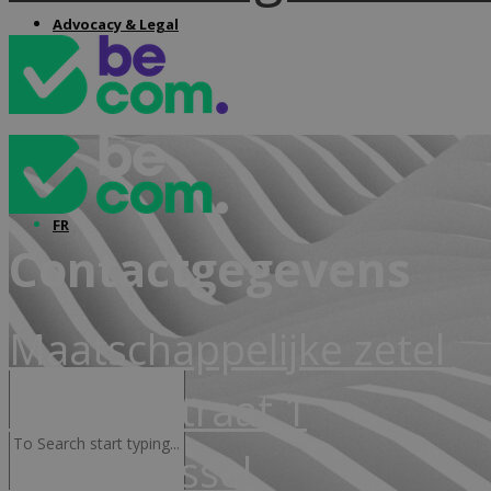
Advocacy & Legal
FR
Contactgegevens
Maatschappelijke zetel
Markiesstraat 1
1000 Brussel