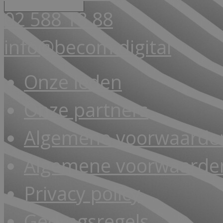
02 588 18 88
info@becom.digital
Onze leden
Onze partners
Algemene voorwaarde
Algemene voorwaarden
Privacy policy
Gedragsregels