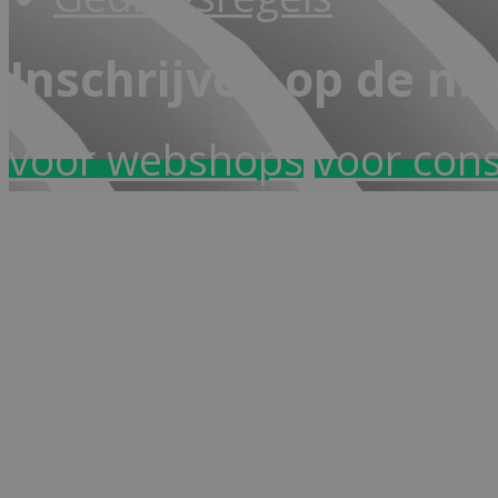
Inschrijven op de ni
voor webshops
voor con