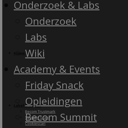
Onderzoek & Labs
Onderzoek
Labs
Wiki
Home
Academy & Events
Friday Snack
Opleidingen
Label & audits
Becom Trustmark
Becom Summit
Security Scan
Cookiescan