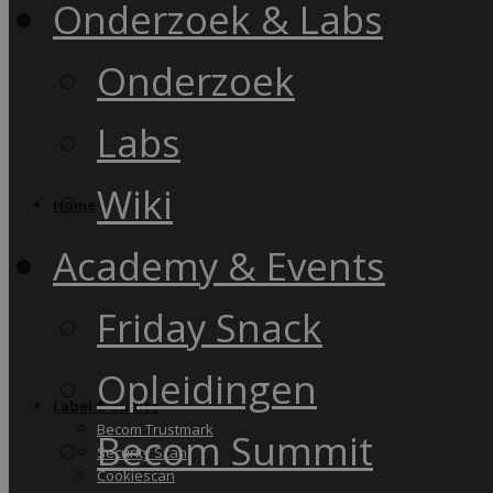
Onderzoek & Labs
Onderzoek
Labs
Wiki
Home
Academy & Events
Friday Snack
Opleidingen
Label & audits
Becom Trustmark
Becom Summit
Security Scan
Cookiescan