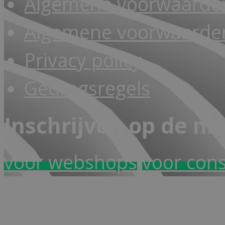
Algemene voorwaarde
Algemene voorwaarden
Privacy policy
Gedragsregels
Inschrijven op de ni
voor webshops
voor con