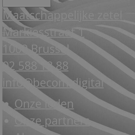
Maatschappelijke zetel
Markiesstraat 1
1000 Brussel
02 588 18 88
info@becom.digital
Onze leden
Onze partners