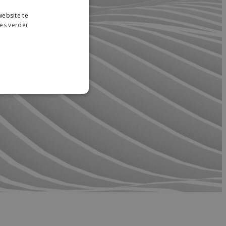
ebsite te
es verder