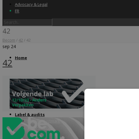
Advocacy & Legal
FR
42
Becom
/
42
/
42
sep
24
Home
42
Label & audits
Becom Trustmark
Security Scan
Cookiescan