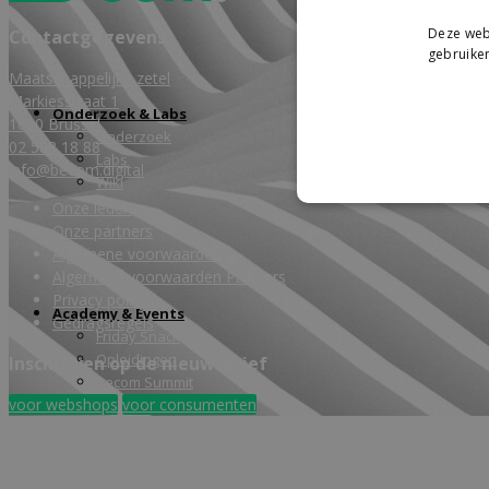
Deze webs
Contactgegevens
gebruiken
Maatschappelijke zetel
Markiesstraat 1
Onderzoek & Labs
1000 Brussel
Onderzoek
02 588 18 88
Labs
info@becom.digital
Wiki
Onze leden
Onze partners
Algemene voorwaarden
Algemene voorwaarden Partners
Privacy policy
Academy & Events
Gedragsregels
Friday Snack
Opleidingen
Inschrijven op de nieuwsbrief
Becom Summit
voor webshops
voor consumenten
Becom Awards