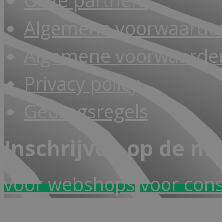
Onze partners
Algemene voorwaarde
Algemene voorwaarden
Privacy policy
Gedragsregels
Inschrijven op de ni
voor webshops
voor con