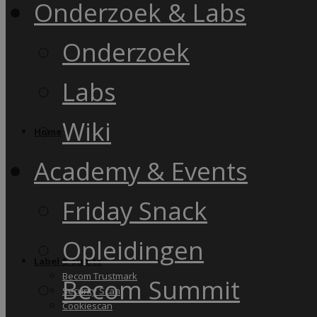
Onderzoek & Labs
Onderzoek
Labs
Wiki
Home
Academy & Events
Friday Snack
Opleidingen
Label & audits
Becom Trustmark
Becom Summit
Security Scan
Cookiescan