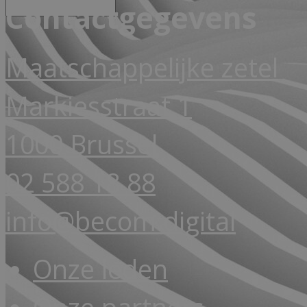
Contactgegevens
Maatschappelijke zetel
Markiesstraat 1
1000 Brussel
02 588 18 88
info@becom.digital
Onze leden