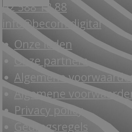
02 588 18 88
info@becom.digital
Onze leden
Onze partners
Algemene voorwaarde
Algemene voorwaarden
Privacy policy
Gedragsregels