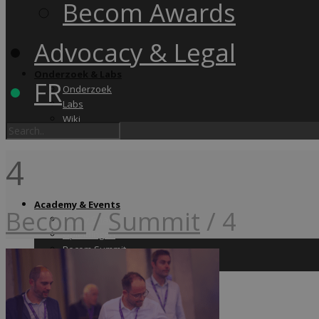
Becom Awards
Advocacy & Legal
Onderzoek & Labs
FR
Onderzoek
Labs
Wiki
4
Academy & Events
Becom
/
Summit
/
4
Friday Snack
Opleidingen
Becom Summit
Becom Awards