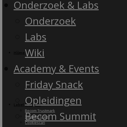
Onderzoek & Labs
Onderzoek
Labs
Wiki
Home
Academy & Events
Friday Snack
Opleidingen
Label & audits
Becom Trustmark
Becom Summit
Security Scan
Cookiescan