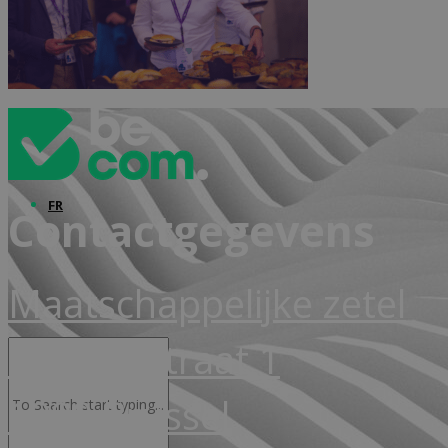
Advocacy & Legal
FR
Contactgegevens
Maatschappelijke zetel
Markiesstraat 1
1000 Brussel