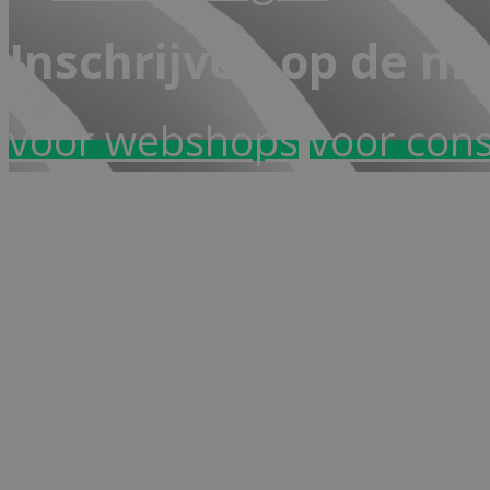
Inschrijven op de ni
voor webshops
voor con