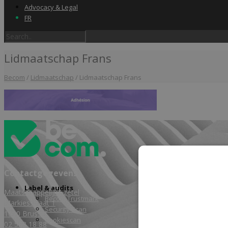
Advocacy & Legal
FR
Lidmaatschap Frans
Becom
/
Lidmaatschap
/
Lidmaatschap Frans
Home
Contactgegevens
Label & audits
Maatschappelijke zetel
Becom Trustmark
Markiesstraat 1
Security Scan
1000 Brussel
Cookiescan
02 588 18 88