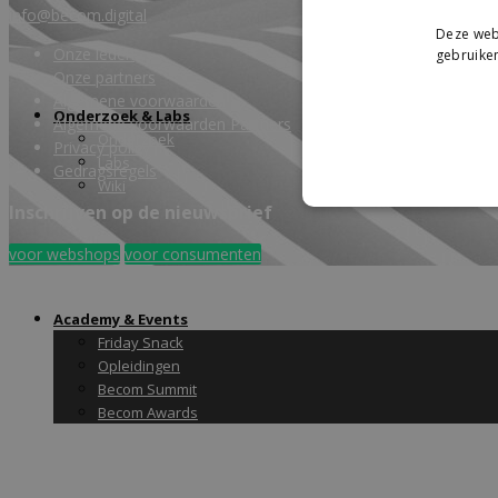
info@becom.digital
Deze webs
Onze leden
gebruiken
Onze partners
Algemene voorwaarden
Onderzoek & Labs
Algemene voorwaarden Partners
Onderzoek
Privacy policy
Labs
Gedragsregels
Wiki
Inschrijven op de nieuwsbrief
voor webshops
voor consumenten
Academy & Events
Friday Snack
Opleidingen
Becom Summit
Becom Awards