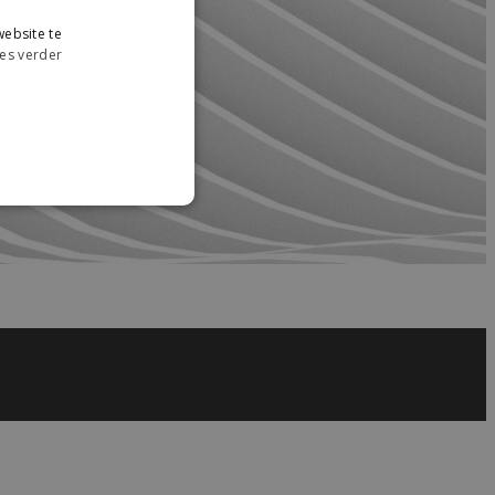
ebsite te
es verder