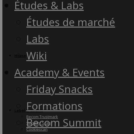
Études & Labs
Études de marché
Labs
Wiki
Home
Academy & Events
Friday Snacks
Formations
Label & audits
Becom Trustmark
Becom Summit
Security Scan
Cookiescan