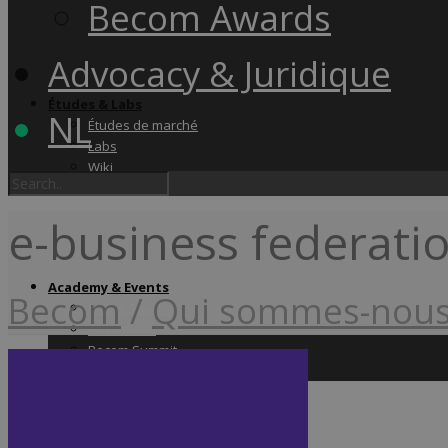
Becom Awards
Advocacy & Juridique
Études & Labs
NL
Études de marché
Labs
Wiki
e-business federati
Academy & Events
Becom
/
Qui sommes-nous
Friday Snacks
Formations
Becom Summit
Becom Awards