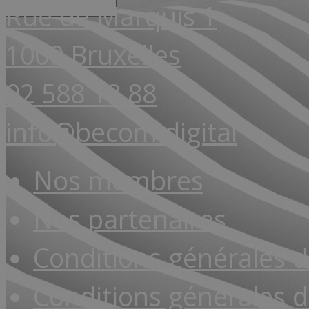
Rue de Marquis 1
1000 Bruxelles
02 588 18 88
info@becom.digital
Nos membres
Nos partenaires
Conditions générales 
Conditions générales d