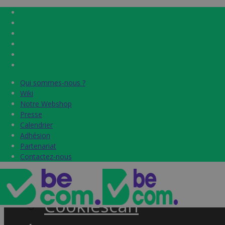
Qui sommes-nous ?
Qui sommes-nous ?
Home
Wiki
Wiki
Notre Webshop
Notre Webshop
Presse
Presse
Label & audits
Calendrier
Calendrier
Adhésion
Adhésion
Becom Trustmark
Partenariat
Partenariat
Contactez-nous
Contactez-nous
Security Scan
Cookiescan