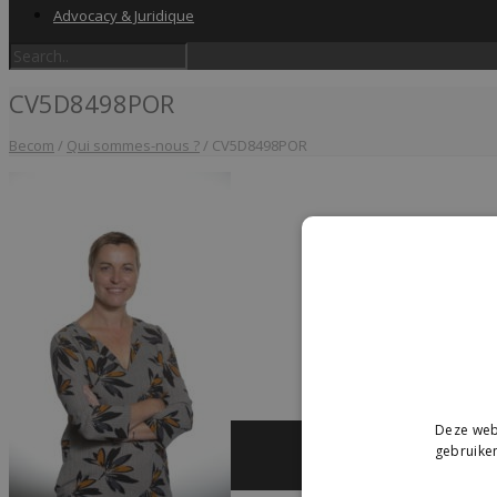
Advocacy & Juridique
CV5D8498POR
Becom
/
Qui sommes-nous ?
/
CV5D8498POR
Home
Label & audits
Deze webs
Becom Trustmark
gebruiken
Security Scan
Cookiescan