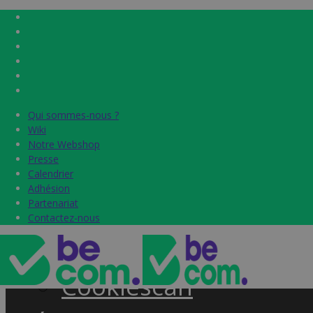
Qui sommes-nous ?
Qui sommes-nous ?
Home
Wiki
Wiki
Notre Webshop
Notre Webshop
Presse
Presse
Label & audits
Calendrier
Calendrier
Adhésion
Adhésion
Becom Trustmark
Partenariat
Partenariat
Contactez-nous
Contactez-nous
Security Scan
Cookiescan