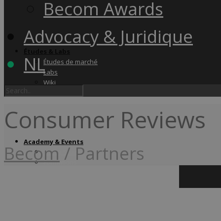
Becom Awards
Advocacy & Juridique
Études & Labs
NL
Études de marché
Labs
Wiki
Consumer Reviews
Academy & Events
Becom
/
Partners
Friday Snacks
Formations
Becom Summit
Becom Awards