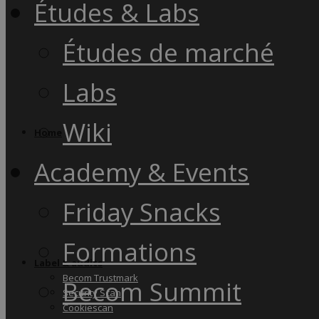
Études & Labs
Études de marché
Labs
Wiki
Home
Academy & Events
Friday Snacks
Formations
Label & audits
Becom Trustmark
Becom Summit
Security Scan
Cookiescan