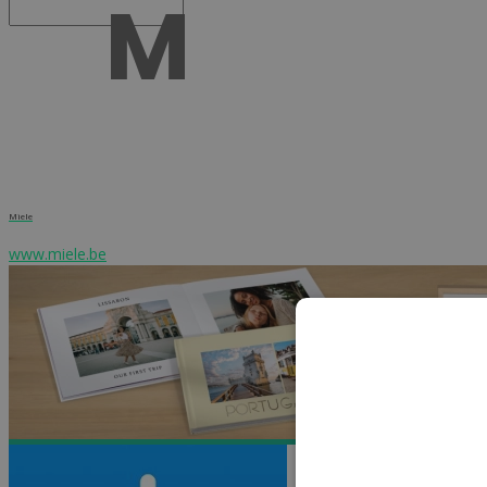
Miele
www.miele.be