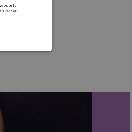
ebsite te
es verder