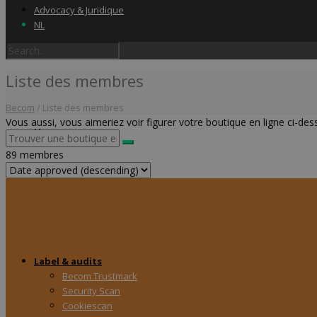
Advocacy & Juridique
NL
Liste des membres
Becom
/
Liste des membres
Vous aussi, vous aimeriez voir figurer votre boutique en ligne ci-d
Home
89 membres
Label & audits
Becom Trustmark
Security Scan
Cookiescan