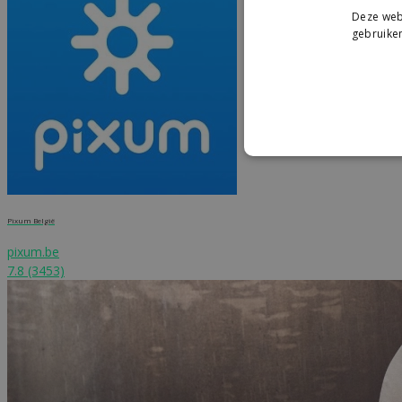
Deze webs
gebruiken
Pixum België
pixum.be
7.8
(3453)