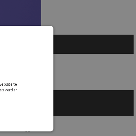
ebsite te
es verder
intelligentes