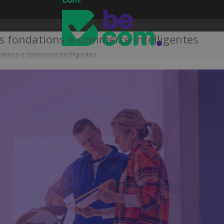
es fondations e-commerce intelligentes
dations e-commerce intelligentes