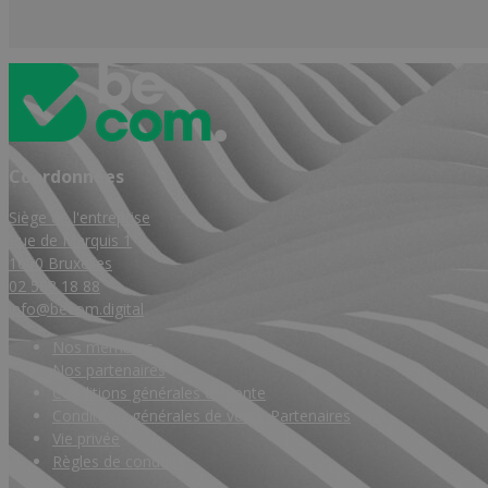
Coordonnées
Siège de l'entreprise
Rue de Marquis 1
1000 Bruxelles
02 588 18 88
info@becom.digital
Nos membres
Nos partenaires
Conditions générales de vente
Conditions générales de vente Partenaires
Vie privée
Règles de conduite