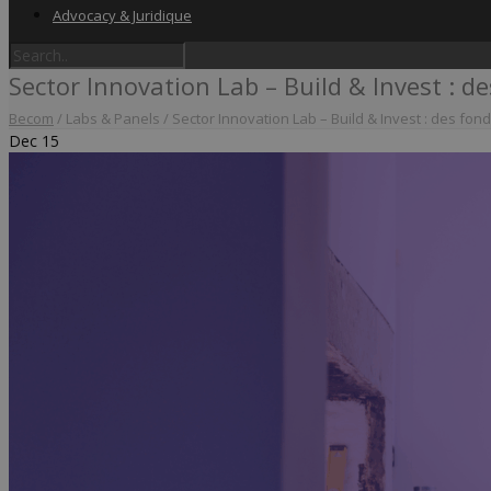
Advocacy & Juridique
Sector Innovation Lab – Build & Invest : d
Becom
/
Labs & Panels
/
Sector Innovation Lab – Build & Invest : des fon
Dec
15
Home
Label & audits
Becom Trustmark
Security Scan
Cookiescan