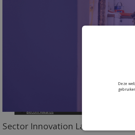
Études & Labs
Études de marché
Labs
Wiki
Deze webs
Academy & Events
gebruiken
Friday Snacks
Formations
Becom Summit
Becom Awards
Sector Innovation Lab – Build & I