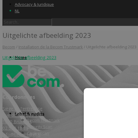
Advocacy & Juridique
NL
Uitgelichte afbeelding 2023
Becom
/
Installation de la Becom Trustmark
/
Uitgelichte afbeelding 2023
Home
Uitgelichte afbeelding 2023
Coordonnées
Siège de l'entreprise
Label & audits
Rue de Marquis 1
Becom Trustmark
1000 Bruxelles
Security Scan
02 588 18 88
Cookiescan
info@becom.digital