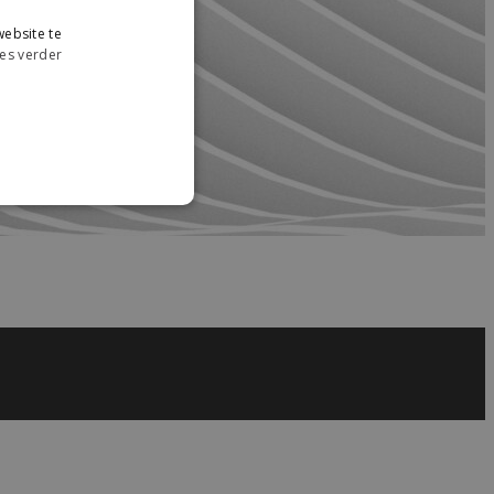
ebsite te
es verder