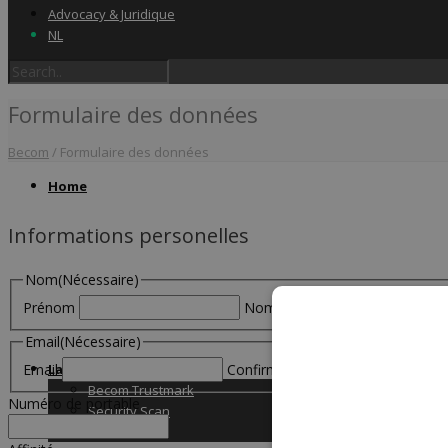
Advocacy & Juridique
NL
Formulaire des données
Becom
/
Formulaire des données
Home
Informations personelles
Nom
(Nécessaire)
Prénom
Nom
Email
(Nécessaire)
Email
Label & audits
Confirmez l'email
Becom Trustmark
Numéro de portable
Security Scan
Cookiescan