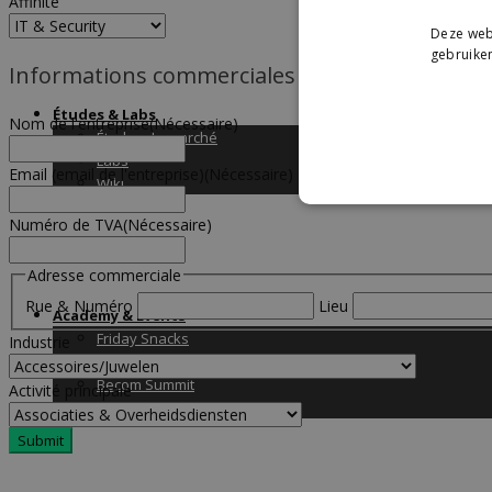
Affinité
Deze webs
gebruiken
Informations commerciales
Études & Labs
Nom de l'entreprise
(Nécessaire)
Études de marché
Labs
Email (email de l'entreprise)
(Nécessaire)
Wiki
Numéro de TVA
(Nécessaire)
Adresse commerciale
Rue & Numéro
Lieu
Academy & Events
Friday Snacks
Industrie
Formations
Becom Summit
Activité principale
Becom Awards