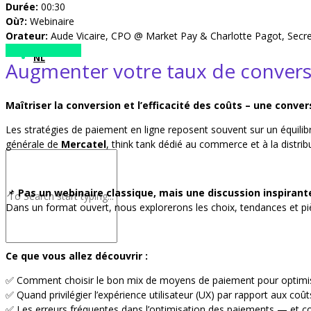
Durée:
00:30
Où?:
Webinaire
Orateur:
Aude Vicaire, CPO @ Market Pay & Charlotte Pagot, Secre
Inscrivez-vous ici
NL
Augmenter votre taux de conversio
Maîtriser la conversion et l’efficacité des coûts – une conve
Les stratégies de paiement en ligne reposent souvent sur un équilib
générale de
Mercatel
, think tank dédié au commerce et à la distri
📌
Pas un webinaire classique, mais une discussion inspirant
Dans un format ouvert, nous explorerons les choix, tendances et piè
Ce que vous allez découvrir :
✅ Comment choisir le bon mix de moyens de paiement pour optimi
✅ Quand privilégier l’expérience utilisateur (UX) par rapport aux c
✅ Les erreurs fréquentes dans l’optimisation des paiements — et c