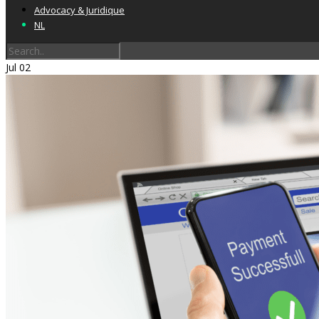
Advocacy & Juridique
NL
Home
Jul
02
Label & audits
Becom Trustmark
Security Scan
Cookiescan
Études & Labs