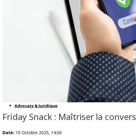
Études de marché
Labs
Wiki
Academy & Events
Friday Snacks
Formations
Becom Summit
Becom Awards
Advocacy & Juridique
Friday Snack : Maîtriser la convers
Date:
10 Octobre 2025, 14:00