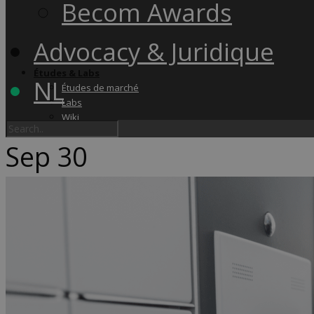
Becom Awards
Advocacy & Juridique
Études & Labs
NL
Études de marché
Labs
Wiki
Sep
30
Academy & Events
Friday Snacks
Formations
Becom Summit
Becom Awards