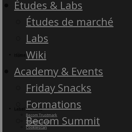
Études & Labs
Études de marché
Labs
Wiki
Home
Academy & Events
Friday Snacks
Formations
Label & audits
Becom Trustmark
Becom Summit
Security Scan
Cookiescan