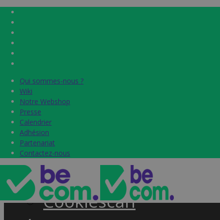
Qui sommes-nous ?
Qui sommes-nous ?
Home
Wiki
Wiki
Notre Webshop
Notre Webshop
Presse
Presse
Label & audits
Calendrier
Calendrier
Adhésion
Adhésion
Becom Trustmark
Partenariat
Partenariat
Contactez-nous
Contactez-nous
Security Scan
Cookiescan